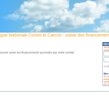
igue Nationale Contre le Cancer : saisie des financemen
Iden
Veuil
votr
pouvoir saisir les financements accordés par votre comité.
c
ou
Mot 
Si v
pass
veui
01.5