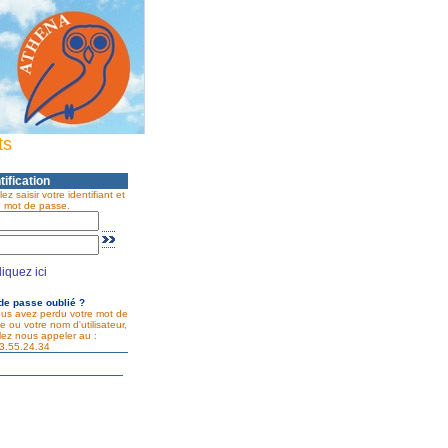
ts
tification
lez saisir votre identifiant et
e mot de passe.
liquez ici
de passe oublié ?
ous avez perdu votre mot de
e ou votre nom d'utilisateur,
llez nous appeler au :
3.55.24.34